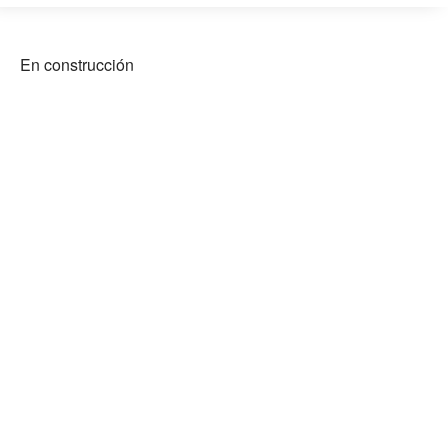
En construcción