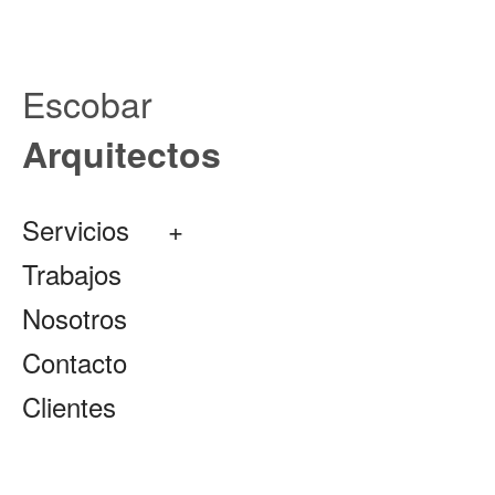
Escobar
Arquitectos
Servicios
+
Trabajos
Nosotros
Contacto
Clientes