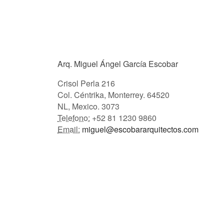
Arq. Miguel Ángel García Escobar
Crisol Perla 216
Col. Céntrika, Monterrey. 64520
NL, Mexico. 3073
Telefono:
+52 81 1230 9860
Email:
miguel@escobararquitectos.com